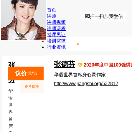
首页
讲师
扫一扫加我微信
讲师视频
讲师课程
授课见证
培训需求
行业资讯
张德芬
张
2020年度中国100强讲
德
议价
元/场
华语世界首席身心灵作家
芬
http://www.jiangshi.org/532812
参考价格
华
语
世
界
首
席