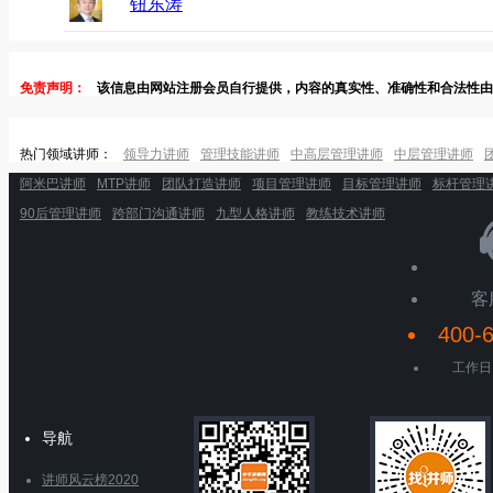
钮东涛
免责声明：
该信息由网站注册会员自行提供，内容的真实性、准确性和合法性由
热门领域讲师：
领导力讲师
管理技能讲师
中高层管理讲师
中层管理讲师
阿米巴讲师
MTP讲师
团队打造讲师
项目管理讲师
目标管理讲师
标杆管理
90后管理讲师
跨部门沟通讲师
九型人格讲师
教练技术讲师
客
400-
工作日 9
导航
讲师风云榜2020