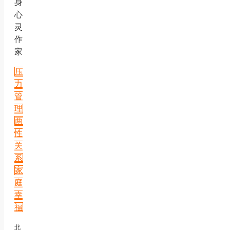
身
心
灵
作
家
压
力
管
理
两
性
关
系
家
庭
幸
福
北