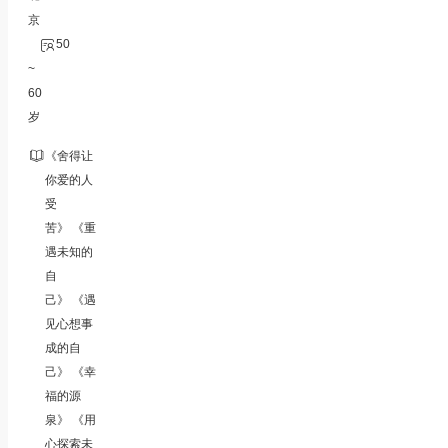
京
50
~
60
岁
《舍得让
你爱的人
受
苦》 《重
遇未知的
自
己》 《遇
见心想事
成的自
己》 《幸
福的源
泉》 《用
心探索未